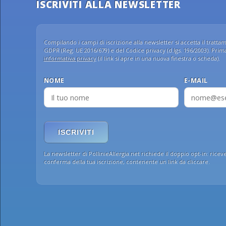
ISCRIVITI ALLA NEWSLETTER
Compilando i campi di iscrizione alla newsletter si accetta il trattame
GDPR (Reg. UE 2016/679) e del Codice privacy (d.lgs. 196/2003). Prima 
informativa privacy
(il link si apre in una nuova finestra o scheda).
NOME
E-MAIL
ISCRIVITI
La newsletter di PollinieAllergia.net richiede il doppio opt-in: ricev
conferma della tua iscrizione, contenente un link da cliccare.