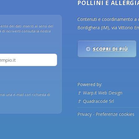
POLLINI E ALLERGI
Contenuti e coordinamento a cu
nto dei dati inseriti ai sensi del
Bordighera (IM), via Vittorio 
di iscriverti consulta la nostra
SCOPRI DI PIÙ
Powered by:
🚩
Warp.it Web Design
erai una e-mail con richiesta di
🚩
Quadracode Srl
Privacy
-
Preferenze cookies