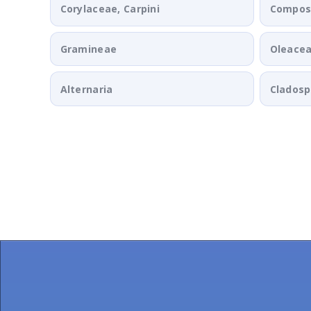
Corylaceae, Carpini
Composi
Gramineae
Oleace
Alternaria
Clados