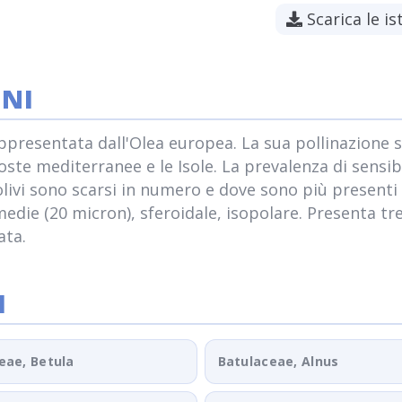
Scarica le is
ONI
appresentata dall'Olea europea. La sua pollinazione s
ste mediterranee e le Isole. La prevalenza di sensibi
 olivi sono scarsi in numero e dove sono più presenti i
medie (20 micron), sferoidale, isopolare. Presenta tr
ata.
I
eae, Betula
Batulaceae, Alnus