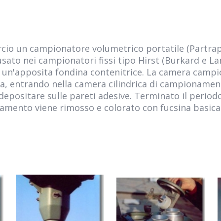
o un campionatore volumetrico portatile (Partrap F
o usato nei campionatori fissi tipo Hirst (Burkard e L
d un'apposita fondina contenitrice. La camera campi
aria, entrando nella camera cilindrica di campionam
 depositare sulle pareti adesive. Terminato il peri
namento viene rimosso e colorato con fucsina basica 