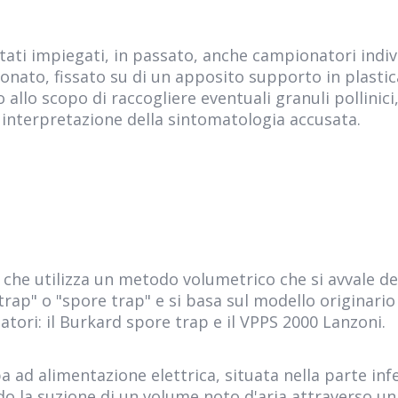
tati impiegati, in passato, anche campionatori individ
iconato, fissato su di un apposito supporto in plast
o allo scopo di raccogliere eventuali granuli pollini
cile interpretazione della sintomatologia accusata.
che utilizza un metodo volumetrico che si avvale de
ap" o "spore trap" e si basa sul modello originario
ori: il Burkard spore trap e il VPPS 2000 Lanzoni.
 ad alimentazione elettrica, situata nella parte inf
o la suzione di un volume noto d'aria attraverso un