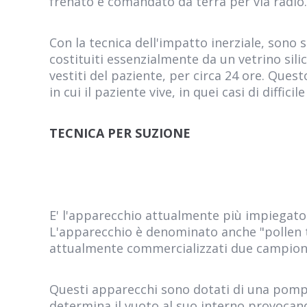
frenato e comandato da terra per via radio.
Con la tecnica dell'impatto inerziale, sono s
costituiti essenzialmente da un vetrino sil
vestiti del paziente, per circa 24 ore. Quest
in cui il paziente vive, in quei casi di diffi
TECNICA PER SUZIONE
E' l'apparecchio attualmente più impiegato 
L'apparecchio è denominato anche "pollen tr
attualmente commercializzati due campionat
Questi apparecchi sono dotati di una pompa
determina il vuoto al suo interno provocand