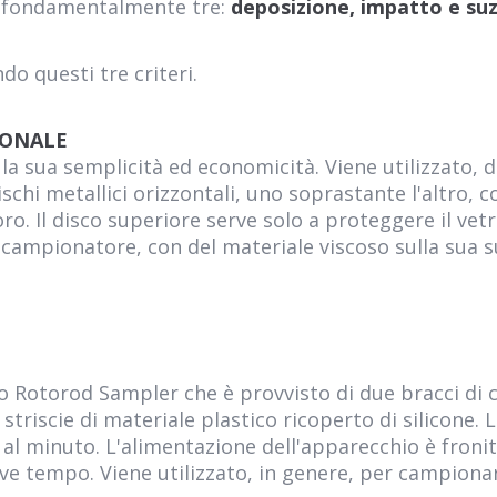
o fondamentalmente tre:
deposizione, impatto e su
do questi tre criteri.
IONALE
r la sua semplicità ed economicità. Viene utilizzato, 
chi metallici orizzontali, uno soprastante l'altro, 
loro. Il disco superiore serve solo a proteggere il ve
o campionatore, con del materiale viscoso sulla sua su
hio Rotorod Sampler che è provvisto di due bracci di
 striscie di materiale plastico ricoperto di silicone.
a al minuto. L'alimentazione dell'apparecchio è fron
e tempo. Viene utilizzato, in genere, per campionar