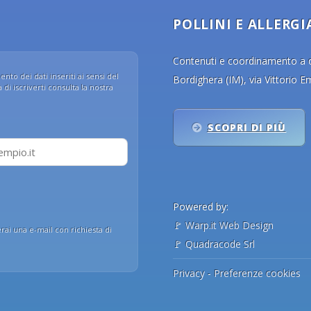
POLLINI E ALLERGI
Contenuti e coordinamento a cu
nto dei dati inseriti ai sensi del
Bordighera (IM), via Vittorio 
di iscriverti consulta la nostra
SCOPRI DI PIÙ
Powered by:
🚩
Warp.it Web Design
erai una e-mail con richiesta di
🚩
Quadracode Srl
Privacy
-
Preferenze cookies