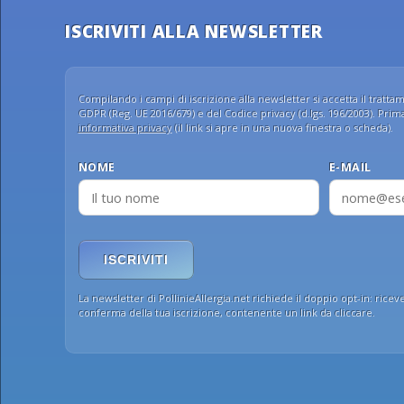
ISCRIVITI ALLA NEWSLETTER
Compilando i campi di iscrizione alla newsletter si accetta il trattame
GDPR (Reg. UE 2016/679) e del Codice privacy (d.lgs. 196/2003). Prima 
informativa privacy
(il link si apre in una nuova finestra o scheda).
NOME
E-MAIL
ISCRIVITI
La newsletter di PollinieAllergia.net richiede il doppio opt-in: ricev
conferma della tua iscrizione, contenente un link da cliccare.