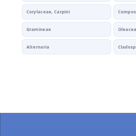
Corylaceae, Carpini
Composi
Gramineae
Oleace
Alternaria
Clados