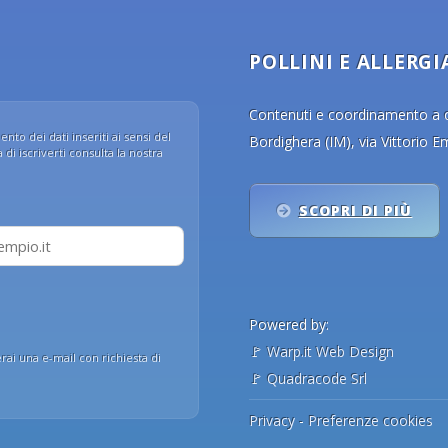
POLLINI E ALLERGI
Contenuti e coordinamento a cu
nto dei dati inseriti ai sensi del
Bordighera (IM), via Vittorio 
di iscriverti consulta la nostra
SCOPRI DI PIÙ
Powered by:
🚩
Warp.it Web Design
erai una e-mail con richiesta di
🚩
Quadracode Srl
Privacy
-
Preferenze cookies