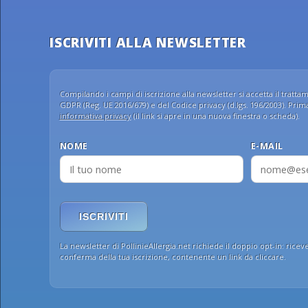
ISCRIVITI ALLA NEWSLETTER
Compilando i campi di iscrizione alla newsletter si accetta il trattame
GDPR (Reg. UE 2016/679) e del Codice privacy (d.lgs. 196/2003). Prima 
informativa privacy
(il link si apre in una nuova finestra o scheda).
NOME
E-MAIL
ISCRIVITI
La newsletter di PollinieAllergia.net richiede il doppio opt-in: ricev
conferma della tua iscrizione, contenente un link da cliccare.