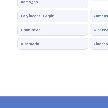
Romagna
Corylaceae, Carpini
Composi
Gramineae
Oleace
Alternaria
Clados