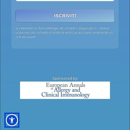
ISCRIVITI
La newsletter di PollinieAllergia.net richiede il doppio opt-in: riceverai
una e-mail con richiesta di conferma della tua iscrizione, contenente un
link da cliccare.
Sponsored by: