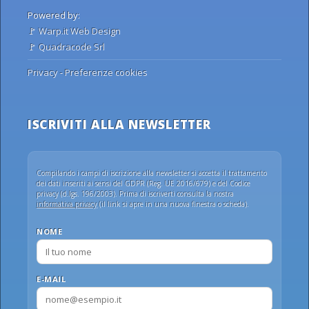
Powered by:
🚩
Warp.it Web Design
🚩
Quadracode Srl
Privacy
-
Preferenze cookies
ISCRIVITI ALLA NEWSLETTER
Compilando i campi di iscrizione alla newsletter si accetta il trattamento
dei dati inseriti ai sensi del GDPR (Reg. UE 2016/679) e del Codice
privacy (d.lgs. 196/2003). Prima di iscriverti consulta la nostra
informativa privacy
(il link si apre in una nuova finestra o scheda).
NOME
E-MAIL