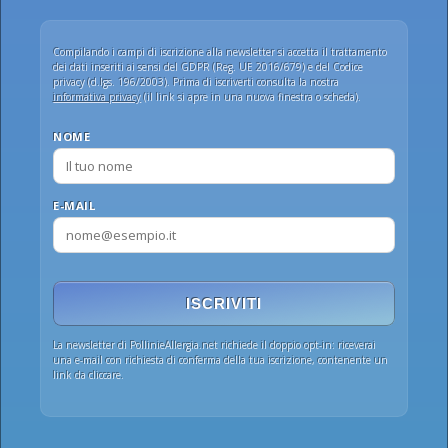
Compilando i campi di iscrizione alla newsletter si accetta il trattamento
dei dati inseriti ai sensi del GDPR (Reg. UE 2016/679) e del Codice
privacy (d.lgs. 196/2003). Prima di iscriverti consulta la nostra
informativa privacy
(il link si apre in una nuova finestra o scheda).
NOME
E-MAIL
ISCRIVITI
La newsletter di PollinieAllergia.net richiede il doppio opt-in: riceverai
una e-mail con richiesta di conferma della tua iscrizione, contenente un
link da cliccare.