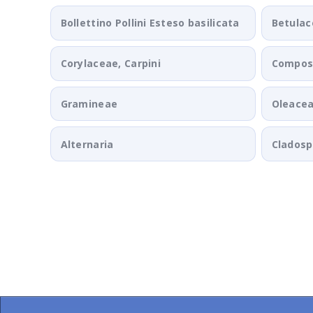
Bollettino Pollini Esteso basilicata
Betulac
Corylaceae, Carpini
Composi
Gramineae
Oleace
Alternaria
Clados