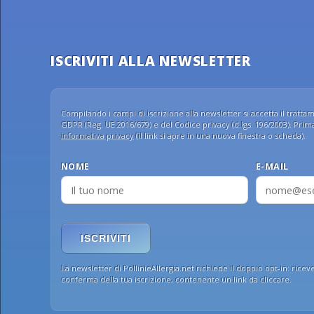
ISCRIVITI ALLA NEWSLETTER
Compilando i campi di iscrizione alla newsletter si accetta il trattame
GDPR (Reg. UE 2016/679) e del Codice privacy (d.lgs. 196/2003). Prima 
informativa privacy
(il link si apre in una nuova finestra o scheda).
NOME
E-MAIL
ISCRIVITI
La newsletter di PollinieAllergia.net richiede il doppio opt-in: ricev
conferma della tua iscrizione, contenente un link da cliccare.