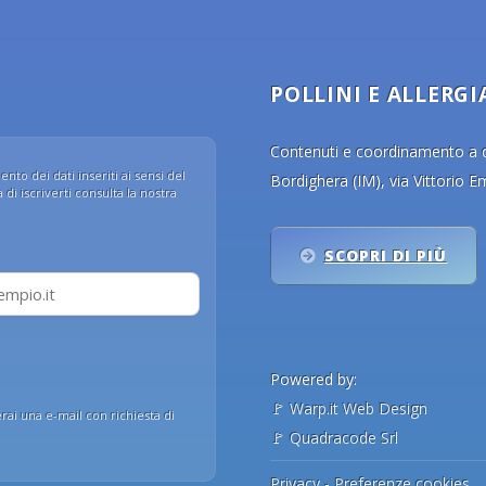
POLLINI E ALLERGI
Contenuti e coordinamento a cu
nto dei dati inseriti ai sensi del
Bordighera (IM), via Vittorio 
di iscriverti consulta la nostra
SCOPRI DI PIÙ
Powered by:
🚩
Warp.it Web Design
erai una e-mail con richiesta di
🚩
Quadracode Srl
Privacy
-
Preferenze cookies