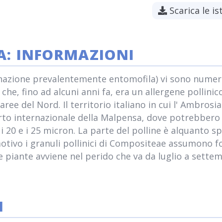
Scarica le is
A: INFORMAZIONI
nazione prevalentemente entomofila) vi sono numerosi 
he, fino ad alcuni anni fa, era un allergene pollinico
e aree del Nord. Il territorio italiano in cui l' Amb
o internazionale della Malpensa, dove potrebbero ess
a i 20 e i 25 micron. La parte del polline è alquanto 
otivo i granuli pollinici di Compositeae assumono f
 piante avviene nel perido che va da luglio a settemb
I