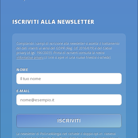
ISCRIVITI ALLA NEWSLETTER
Compilando i campi di iscrizione alla newsletter si accetta il trattamento
dei dati inseriti ai sensi del GDPR (Reg. UE 2016/679) e del Codice
privacy (d.lgs. 196/2003). Prima di iscriverti consulta la nostra
informativa privacy
(il link si apre in una nuova finestra o scheda).
NOME
E-MAIL
ISCRIVITI
La newsletter di PollinieAllergia.net richiede il doppio opt-in: riceverai