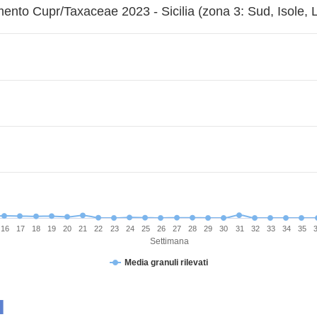
nto Cupr/Taxaceae 2023 - Sicilia (zona 3: Sud, Isole, L
16
17
18
19
20
21
22
23
24
25
26
27
28
29
30
31
32
33
34
35
Settimana
Media granuli rilevati
I