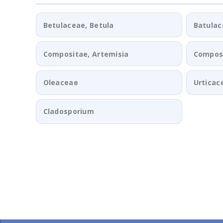
Betulaceae, Betula
Batulac
Compositae, Artemisia
Composi
Oleaceae
Urticac
Cladosporium