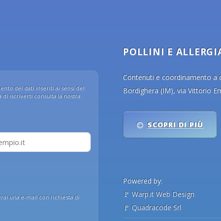
POLLINI E ALLERGI
Contenuti e coordinamento a cu
nto dei dati inseriti ai sensi del
Bordighera (IM), via Vittorio 
di iscriverti consulta la nostra
SCOPRI DI PIÙ
Powered by:
🚩
Warp.it Web Design
erai una e-mail con richiesta di
🚩
Quadracode Srl