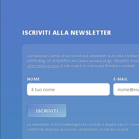
ISCRIVITI ALLA NEWSLETTER
Compilando i campi di iscrizione alla newsletter si accetta il trattame
GDPR (Reg. UE 2016/679) e del Codice privacy (d.lgs. 196/2003). Prima 
informativa privacy
(il link si apre in una nuova finestra o scheda).
NOME
E-MAIL
ISCRIVITI
La newsletter di PollinieAllergia.net richiede il doppio opt-in: ricev
conferma della tua iscrizione, contenente un link da cliccare.