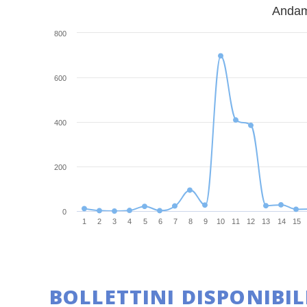
Andame
800
600
400
200
0
1
2
3
4
5
6
7
8
9
10
11
12
13
14
15
BOLLETTINI DISPONIBIL