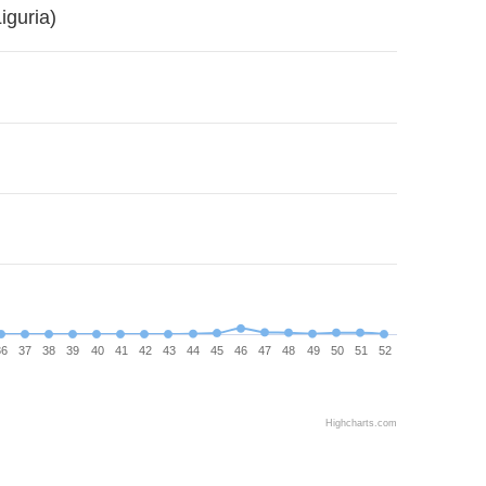
iguria)
36
37
38
39
40
41
42
43
44
45
46
47
48
49
50
51
52
Highcharts.com