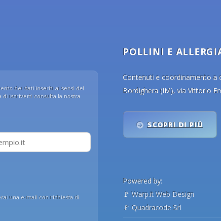
POLLINI E ALLERGI
Contenuti e coordinamento a cu
nto dei dati inseriti ai sensi del
Bordighera (IM), via Vittorio 
di iscriverti consulta la nostra
SCOPRI DI PIÙ
Powered by:
🚩
Warp.it Web Design
erai una e-mail con richiesta di
🚩
Quadracode Srl