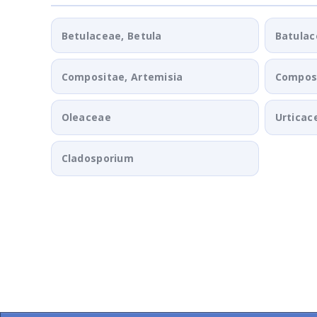
Betulaceae, Betula
Batulac
Compositae, Artemisia
Composi
Oleaceae
Urticac
Cladosporium