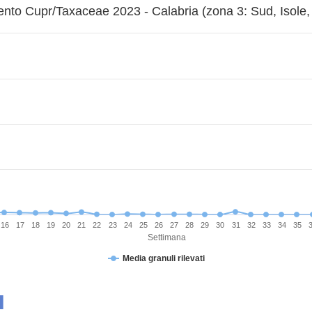
to Cupr/Taxaceae 2023 - Calabria (zona 3: Sud, Isole, 
16
17
18
19
20
21
22
23
24
25
26
27
28
29
30
31
32
33
34
35
Settimana
Media granuli rilevati
I