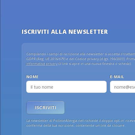
ISCRIVITI ALLA NEWSLETTER
Compilando i campi di iscrizione alla newsletter si accetta il trattame
GDPR (Reg. UE 2016/679) e del Codice privacy (d.lgs. 196/2003). Prima 
informativa privacy
(il link si apre in una nuova finestra o scheda).
NOME
E-MAIL
ISCRIVITI
La newsletter di PollinieAllergia.net richiede il doppio opt-in: ricev
conferma della tua iscrizione, contenente un link da cliccare.