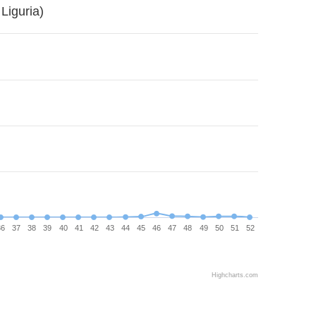
Liguria)
36
37
38
39
40
41
42
43
44
45
46
47
48
49
50
51
52
Highcharts.com