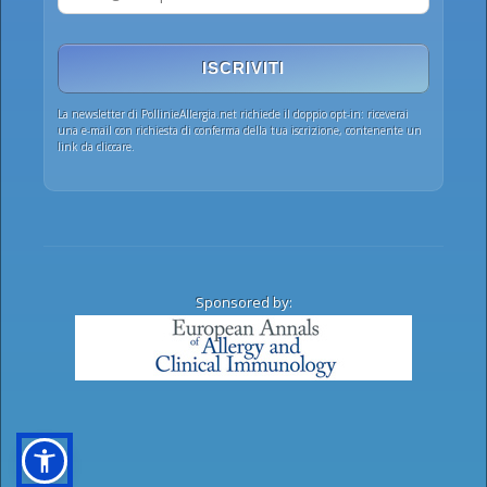
ISCRIVITI
La newsletter di PollinieAllergia.net richiede il doppio opt-in: riceverai
una e-mail con richiesta di conferma della tua iscrizione, contenente un
link da cliccare.
Sponsored by: