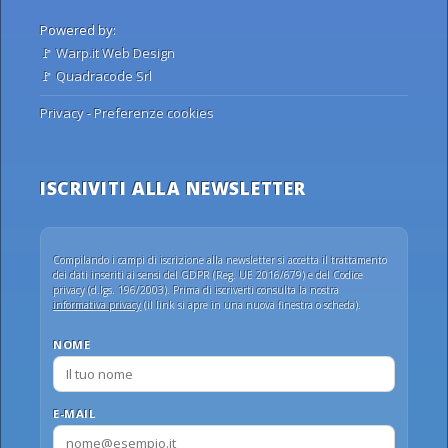
Powered by:
🚩
Warp.it Web Design
🚩
Quadracode Srl
Privacy
-
Preferenze cookies
ISCRIVITI ALLA NEWSLETTER
Compilando i campi di iscrizione alla newsletter si accetta il trattamento
dei dati inseriti ai sensi del GDPR (Reg. UE 2016/679) e del Codice
privacy (d.lgs. 196/2003). Prima di iscriverti consulta la nostra
informativa privacy
(il link si apre in una nuova finestra o scheda).
NOME
E-MAIL