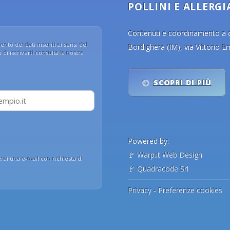
POLLINI E ALLERGI
Contenuti e coordinamento a cu
nto dei dati inseriti ai sensi del
Bordighera (IM), via Vittorio 
di iscriverti consulta la nostra
SCOPRI DI PIÙ
Powered by:
🚩
Warp.it Web Design
erai una e-mail con richiesta di
🚩
Quadracode Srl
Privacy
-
Preferenze cookies