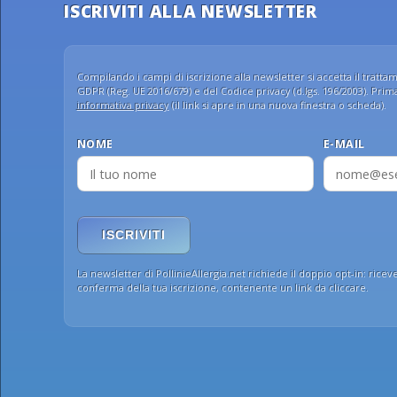
ISCRIVITI ALLA NEWSLETTER
Compilando i campi di iscrizione alla newsletter si accetta il trattame
GDPR (Reg. UE 2016/679) e del Codice privacy (d.lgs. 196/2003). Prima 
informativa privacy
(il link si apre in una nuova finestra o scheda).
NOME
E-MAIL
ISCRIVITI
La newsletter di PollinieAllergia.net richiede il doppio opt-in: ricev
conferma della tua iscrizione, contenente un link da cliccare.