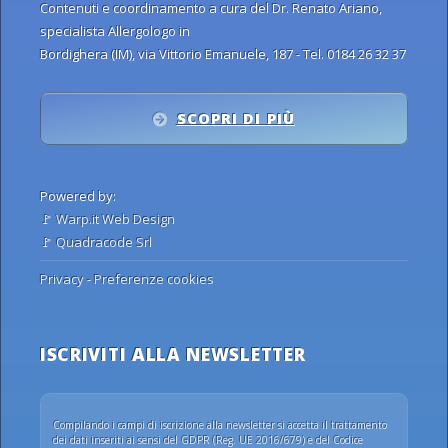
Contenuti e coordinamento a cura del Dr. Renato Ariano,
specialista Allergologo in
Bordighera (IM), via Vittorio Emanuele, 187 - Tel. 0184 26 32 37
SCOPRI DI PIÙ
Powered by:
🚩
Warp.it Web Design
🚩
Quadracode Srl
Privacy
-
Preferenze cookies
ISCRIVITI ALLA NEWSLETTER
Compilando i campi di iscrizione alla newsletter si accetta il trattamento
dei dati inseriti ai sensi del GDPR (Reg. UE 2016/679) e del Codice