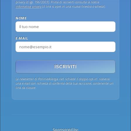
privacy (d.lgs. 196/2003). Prima di iscriverti consulta la nostra
informativa privacy
(il link si apre in una nuova finestra o scheda).
NOME
E-MAIL
ISCRIVITI
La newsletter di PollinieAllergia.net richiede il doppio opt-in: riceverai
una e-mail con richiesta di conferma della tua iscrizione, contenente un
link da cliccare.
Sponsored by: