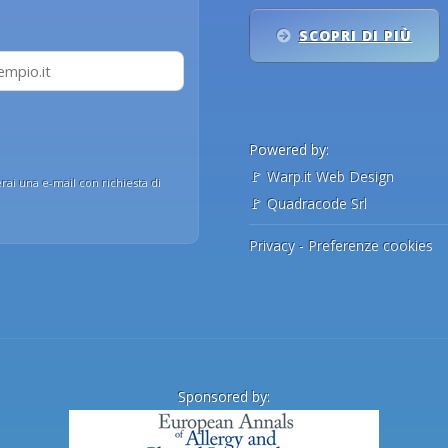
SCOPRI DI PIÙ
Powered by:
🚩
Warp.it Web Design
erai una e-mail con richiesta di
🚩
Quadracode Srl
Privacy
-
Preferenze cookies
Sponsored by: