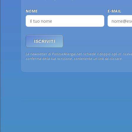
NOME
E-MAIL
ISCRIVITI
La newsletter di PollinieAllergia.net richiede il doppio opt-in: ricev
conferma della tua iscrizione, contenente un link da cliccare.