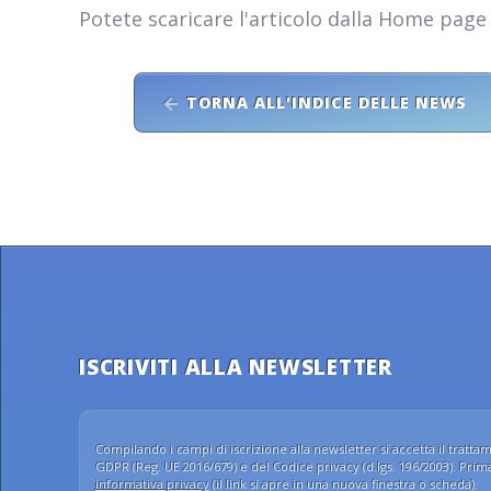
Potete scaricare l'articolo dalla Home page
TORNA ALL'INDICE DELLE NEWS
ISCRIVITI ALLA NEWSLETTER
Compilando i campi di iscrizione alla newsletter si accetta il trattame
GDPR (Reg. UE 2016/679) e del Codice privacy (d.lgs. 196/2003). Prima 
informativa privacy
(il link si apre in una nuova finestra o scheda).