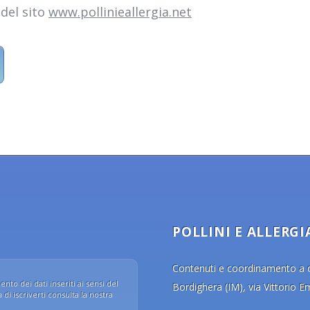
 del sito
www.pollinieallergia.net
POLLINI E ALLERGI
Contenuti e coordinamento a cu
nto dei dati inseriti ai sensi del
Bordighera (IM), via Vittorio 
di iscriverti consulta la nostra