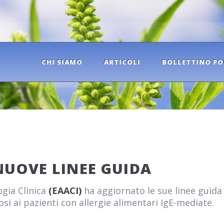
CHI SIAMO
ARTICOLI
BOLLETTINO PO
NUOVE LINEE GUIDA
gia Clinica
(EAACI)
ha aggiornato le sue linee guida 
osi ai pazienti con allergie alimentari IgE-mediate.